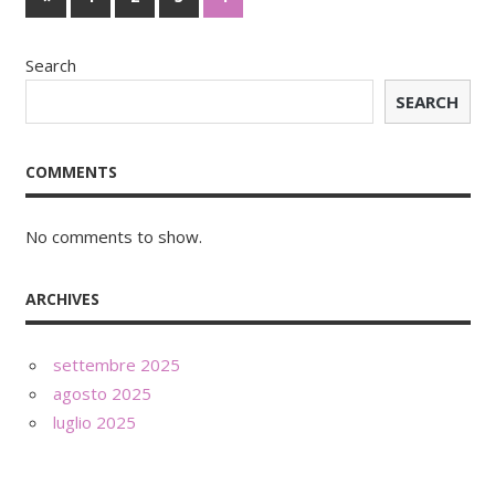
Search
SEARCH
COMMENTS
No comments to show.
ARCHIVES
settembre 2025
agosto 2025
luglio 2025