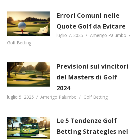
Errori Comuni nelle
Quote Golf da Evitare
luglio 7, 2025
Amerigo Palumbo
Golf Betting
Previsioni sui vincitori
del Masters di Golf
2024
luglio 5, 2025
Amerigo Palumbo
Golf Betting
Le 5 Tendenze Golf
Betting Strategies nel