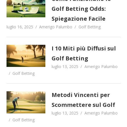
Golf Betting Odds:
Spiegazione Facile
luglio 16, 2025
Amerigo Palumbo
Golf Betting
I 10 Miti più Diffusi sul
Golf Betting
luglio 13, 2025
Amerigo Palumbo
Golf Betting
Metodi Vincenti per
Scommettere sul Golf
luglio 13, 2025
Amerigo Palumbo
Golf Betting