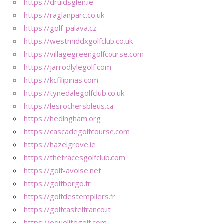
https://druidsglen.ie
https://raglanparc.co.uk
https://golf-palava.cz
https://westmiddxgolfclub.co.uk
https://villagegreengolfcourse.com
https://jarrodlylegolf.com
https://kcfilipinas.com
https://tynedalegolfclub.co.uk
https://lesrochersbleus.ca
https://hedingham.org
https://cascadegolfcourse.com
https://hazelgrove.ie
https://thetracesgolfclub.com
https://golf-avoise.net
https://golfborgo.fr
https://golfdestempliers.fr
https://golfcastelfranco.it
https://equelitegolf.com