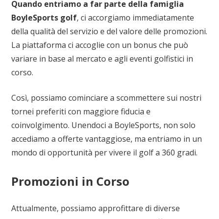
Quando entriamo a far parte della famiglia
BoyleSports golf
, ci accorgiamo immediatamente
della qualità del servizio e del valore delle promozioni.
La piattaforma ci accoglie con un bonus che può
variare in base al mercato e agli eventi golfistici in
corso.
Così, possiamo cominciare a scommettere sui nostri
tornei preferiti con maggiore fiducia e
coinvolgimento. Unendoci a BoyleSports, non solo
accediamo a offerte vantaggiose, ma entriamo in un
mondo di opportunità per vivere il golf a 360 gradi.
Promozioni in Corso
Attualmente, possiamo approfittare di diverse