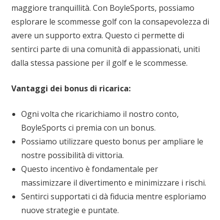
maggiore tranquillità. Con BoyleSports, possiamo
esplorare le scommesse golf con la consapevolezza di
avere un supporto extra. Questo ci permette di
sentirci parte di una comunità di appassionati, uniti
dalla stessa passione per il golf e le scommesse.
Vantaggi dei bonus di ricarica:
Ogni volta che ricarichiamo il nostro conto,
BoyleSports ci premia con un bonus.
Possiamo utilizzare questo bonus per ampliare le
nostre possibilità di vittoria.
Questo incentivo è fondamentale per
massimizzare il divertimento e minimizzare i rischi.
Sentirci supportati ci dà fiducia mentre esploriamo
nuove strategie e puntate.