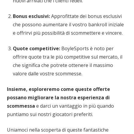
nuovi arrivati che i clienti fedeli.
Bonus esclusivi:
Approfittate dei bonus esclusivi
che possono aumentare il vostro bankroll iniziale
e offrirvi più possibilità di scommettere e vincere.
Quote competitive:
BoyleSports è noto per
offrire quote tra le più competitive sul mercato, il
che significa che potrete ottenere il massimo
valore dalle vostre scommesse.
Insieme, esploreremo come queste offerte
possano migliorare la nostra esperienza di
scommessa
e darci un vantaggio in più quando
puntiamo sui nostri giocatori preferiti.
Uniamoci nella scoperta di queste fantastiche