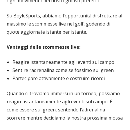
ogni movimento dei nostri golfisti preferiti.
Su BoyleSports, abbiamo l’opportunità di sfruttare al
massimo le scommesse live nel golf, godendo di
quote aggiornate istante per istante.
Vantaggi delle scommesse live:
Reagire istantaneamente agli eventi sul campo
Sentire l’adrenalina come se fossimo sul green
Partecipare attivamente e costruire ricordi
Quando ci troviamo immersi in un torneo, possiamo
reagire istantaneamente agli eventi sul campo. È
come essere sul green, sentendo l’adrenalina
scorrere mentre decidiamo la nostra prossima mossa.