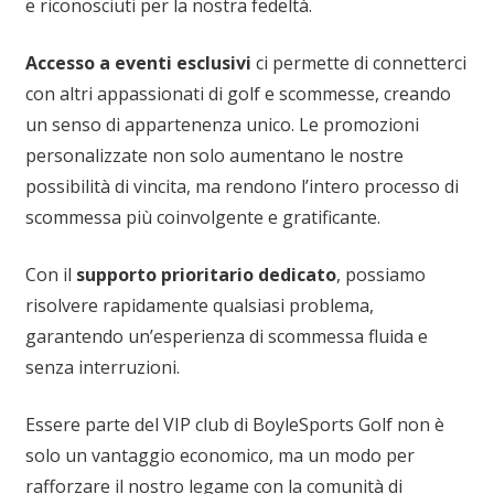
e riconosciuti per la nostra fedeltà.
Accesso a eventi esclusivi
ci permette di connetterci
con altri appassionati di golf e scommesse, creando
un senso di appartenenza unico. Le promozioni
personalizzate non solo aumentano le nostre
possibilità di vincita, ma rendono l’intero processo di
scommessa più coinvolgente e gratificante.
Con il
supporto prioritario dedicato
, possiamo
risolvere rapidamente qualsiasi problema,
garantendo un’esperienza di scommessa fluida e
senza interruzioni.
Essere parte del VIP club di BoyleSports Golf non è
solo un vantaggio economico, ma un modo per
rafforzare il nostro legame con la comunità di