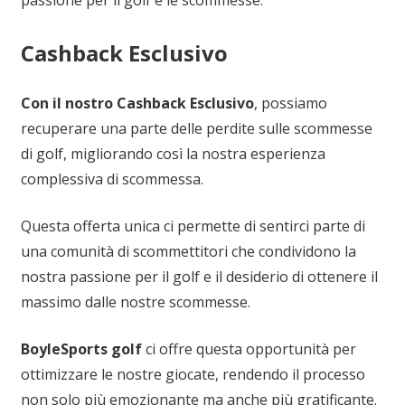
Cashback Esclusivo
Con il nostro Cashback Esclusivo
, possiamo
recuperare una parte delle perdite sulle scommesse
di golf, migliorando così la nostra esperienza
complessiva di scommessa.
Questa offerta unica ci permette di sentirci parte di
una comunità di scommettitori che condividono la
nostra passione per il golf e il desiderio di ottenere il
massimo dalle nostre scommesse.
BoyleSports golf
ci offre questa opportunità per
ottimizzare le nostre giocate, rendendo il processo
non solo più emozionante ma anche più gratificante.