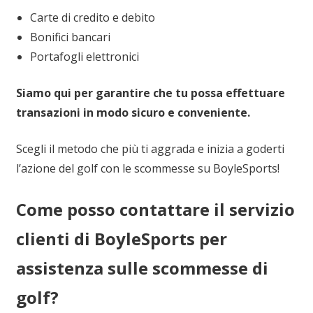
Carte di credito e debito
Bonifici bancari
Portafogli elettronici
Siamo qui per garantire che tu possa effettuare
transazioni in modo sicuro e conveniente.
Scegli il metodo che più ti aggrada e inizia a goderti
l’azione del golf con le scommesse su BoyleSports!
Come posso contattare il servizio
clienti di BoyleSports per
assistenza sulle scommesse di
golf?