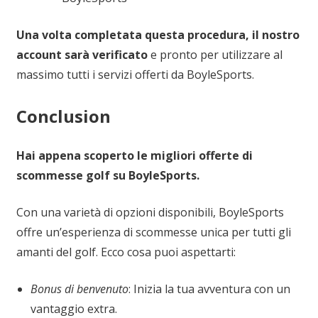
Una volta completata questa procedura, il nostro
account sarà verificato
e pronto per utilizzare al
massimo tutti i servizi offerti da BoyleSports.
Conclusion
Hai appena scoperto le migliori offerte di
scommesse golf su BoyleSports.
Con una varietà di opzioni disponibili, BoyleSports
offre un’esperienza di scommesse unica per tutti gli
amanti del golf. Ecco cosa puoi aspettarti:
Bonus di benvenuto
: Inizia la tua avventura con un
vantaggio extra.