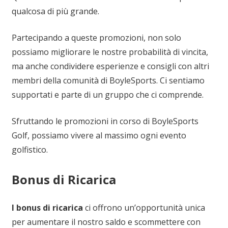
qualcosa di più grande.
Partecipando a queste promozioni, non solo
possiamo migliorare le nostre probabilità di vincita,
ma anche condividere esperienze e consigli con altri
membri della comunità di BoyleSports. Ci sentiamo
supportati e parte di un gruppo che ci comprende.
Sfruttando le promozioni in corso di BoyleSports
Golf, possiamo vivere al massimo ogni evento
golfistico.
Bonus di Ricarica
I bonus di ricarica
ci offrono un’opportunità unica
per aumentare il nostro saldo e scommettere con