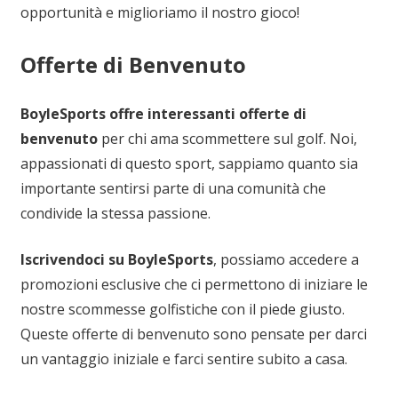
opportunità e miglioriamo il nostro gioco!
Offerte di Benvenuto
BoyleSports offre interessanti offerte di
benvenuto
per chi ama scommettere sul golf. Noi,
appassionati di questo sport, sappiamo quanto sia
importante sentirsi parte di una comunità che
condivide la stessa passione.
Iscrivendoci su BoyleSports
, possiamo accedere a
promozioni esclusive che ci permettono di iniziare le
nostre scommesse golfistiche con il piede giusto.
Queste offerte di benvenuto sono pensate per darci
un vantaggio iniziale e farci sentire subito a casa.