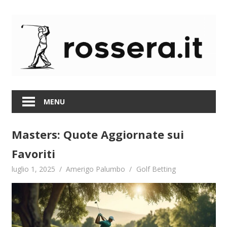
Skip
to
content
MENU
Masters: Quote Aggiornate sui
Favoriti
luglio 1, 2025
Amerigo Palumbo
Golf Betting